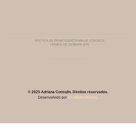
POLÍTICA DE PRIVACIDADE
TRABALHE CONOSCO
TERMOS DE USO
MAPA SITE
© 2025 Adriana Consulin. Direitos reservados.
Desenvolvido por
EA MÍDIA DIGITAL