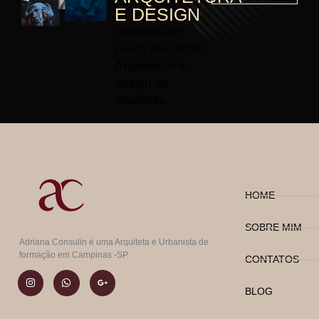
E DESIGN
Descubra um
pouco mais sobre
Arquitetura e
design de
interiores.
HOME
SOBRE MIM
Adriana Consulin é uma Arquiteta e Urbanista de
formação em Campinas -SP.
CONTATOS
BLOG