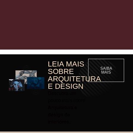
LEIA MAIS
SAIBA
SOBRE
MAIS
ARQUITETURA
E DESIGN
Descubra um
pouco mais sobre
Arquitetura e
design de
interiores.